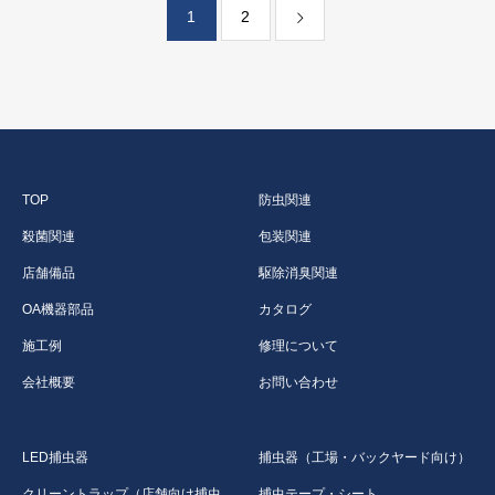
1
2
TOP
防虫関連
殺菌関連
包装関連
店舗備品
駆除消臭関連
OA機器部品
カタログ
施工例
修理について
会社概要
お問い合わせ
LED捕虫器
捕虫器（工場・バックヤード向け）
クリーントラップ（店舗向け捕虫
捕虫テープ・シート