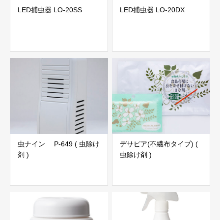
LED捕虫器 LO-20SS
LED捕虫器 LO-20DX
虫ナイン P-649 ( 虫除け
デサピア(不繊布タイプ) (
剤 )
虫除け剤 )