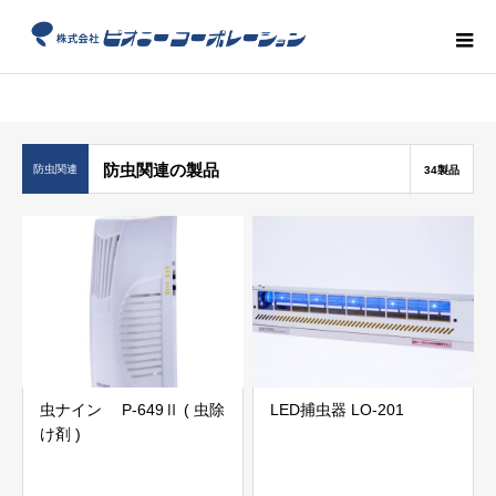
防虫関連の製品
防虫関連
34製品
虫ナイン P-649Ⅱ ( 虫除
LED捕虫器 LO-201
け剤 )