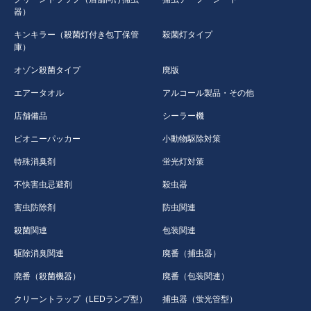
器）
キンキラー（殺菌灯付き包丁保管
殺菌灯タイプ
庫）
オゾン殺菌タイプ
廃版
エアータオル
アルコール製品・その他
店舗備品
シーラー機
ピオニーパッカー
小動物駆除対策
特殊消臭剤
蛍光灯対策
不快害虫忌避剤
殺虫器
害虫防除剤
防虫関連
殺菌関連
包装関連
駆除消臭関連
廃番（捕虫器）
廃番（殺菌機器）
廃番（包装関連）
クリーントラップ（LEDランプ型）
捕虫器（蛍光管型）