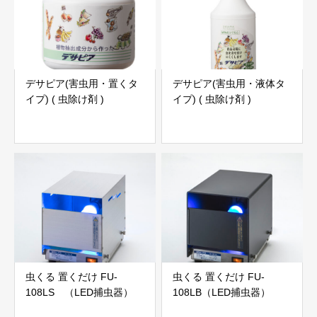
デサピア(害虫用・置くタ
デサピア(害虫用・液体タ
イプ) ( 虫除け剤 )
イプ) ( 虫除け剤 )
虫くる 置くだけ FU-
虫くる 置くだけ FU-
108LS （LED捕虫器）
108LB（LED捕虫器）