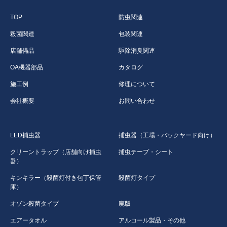
TOP
防虫関連
殺菌関連
包装関連
店舗備品
駆除消臭関連
OA機器部品
カタログ
施工例
修理について
会社概要
お問い合わせ
LED捕虫器
捕虫器（工場・バックヤード向け）
クリーントラップ（店舗向け捕虫
捕虫テープ・シート
器）
キンキラー（殺菌灯付き包丁保管
殺菌灯タイプ
庫）
オゾン殺菌タイプ
廃版
エアータオル
アルコール製品・その他