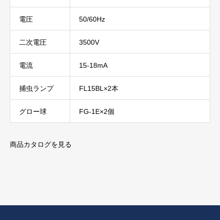
電圧
50/60Hz
二次電圧
3500V
電流
15-18mA
捕虫ランプ
FL15BL×2本
グロー球
FG-1E×2個
商品カタログを見る