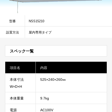
型番
NSS15210
設置方法
屋内専用タイプ
スペック一覧
項目名
内容
本体寸法
525×240×260㎜
W×D×H
本体重量
9.7kg
電源
AC100V