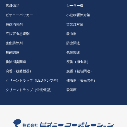
店舗備品
シーラー機
ピオニーパッカー
小動物駆除対策
特殊消臭剤
蛍光灯対策
不快害虫忌避剤
殺虫器
害虫防除剤
防虫関連
殺菌関連
包装関連
駆除消臭関連
廃番（捕虫器）
廃番（殺菌機器）
廃番（包装関連）
クリーントラップ（LEDランプ型）
捕虫器（蛍光管型）
クリーントラップ（蛍光管型）
殺菌庫